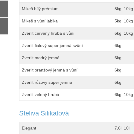
Mikeš bílý prémium
5kg, 10kg
Mikeš s vůní jablka
5kg, 10kg
Zverlit červený hrubá s vůní
6kg, 10kg
Zverlit fialový super jemná svůní
6kg
Zverlit modrý jemná
6kg
Zverlit oranžový jemná s vůní
6kg
Zverlit růžový super jemná
6kg
Zverlit zelený hrubá
6kg, 10kg
Steliva Silikatová
Elegant
7,6l, 10l