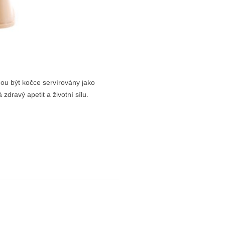
u být kočce servírovány jako
dravý apetit a životní sílu.