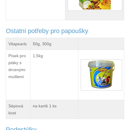
Ostatní potřeby pro papoušky
Vitapearls
50g, 300g
Písek pro
1,5kg
ptáky s
drcenými
mušlemi
Sépiová
na kartě 1 ks
kost
Podestýlky