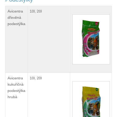
Avicentra
10l, 20l
dřevěná
podestýlka
Avicentra
10l, 20l
kukuřičná
podestýlka
hrubá